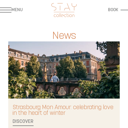
MENU
BOOK
News
Strasbourg Mon Amour: celebrating love
in the heart of winter
DISCOVER