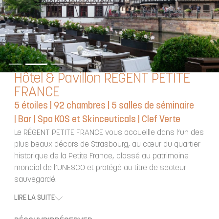
Hôtel & Pavillon RÉGENT PETITE
FRANCE
5 étoiles | 92 chambres | 5 salles de séminaire
| Bar | Spa KOS et Skinceuticals |
Clef Verte
Le RÉGENT PETITE FRANCE vous accueille dans l’un des
plus beaux décors de Strasbourg, au cœur du quartier
historique de la Petite France, classé au patrimoine
mondial de l’UNESCO et protégé au titre de secteur
sauvegardé.
LIRE LA SUITE