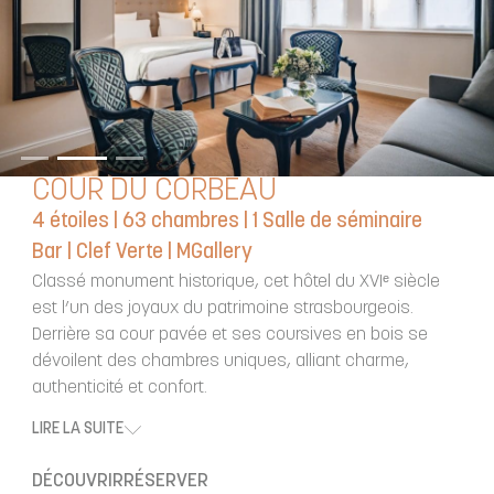
COUR DU CORBEAU
4 étoiles | 63 chambres | 1 Salle de séminaire
Bar | Clef Verte | MGallery
Classé monument historique, cet hôtel du XVIᵉ siècle
est l’un des joyaux du patrimoine strasbourgeois.
Derrière sa cour pavée et ses coursives en bois se
dévoilent des chambres uniques, alliant charme,
authenticité et confort.
LIRE LA SUITE
DÉCOUVRIR
RÉSERVER