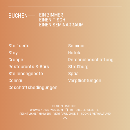
EIN ZIMMER
BUCHEN
EINEN TISCH
EINEN SEMINARRAUM
Startseite
Seminar
Stay
Hotels
Gruppe
Personalbeschaffung
Restaurants & Bars
Straßburg
Stellenangebote
Spas
Colmar
Verpflichtungen
Geschäftsbedingungen
DESIGN UND SEO
WWW.API-AND-YOU.COM
-
｢∫｣ OFFIZIELLE WEBSITE
-
RECHTLICHER HINWEIS
-
VERTRAULICHKEIT
-
COOKIE-VERWALTUNG